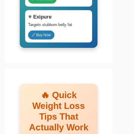
⭐ Exipure
Targets stubborn belly fat
🔗 Buy Now
🔥 Quick
Weight Loss
Tips That
Actually Work