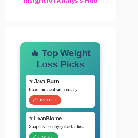
Insightful Analysis Hub
🔥 Top Weight
Loss Picks
⭐ Java Burn
Boost metabolism naturally
🔗 Check Price
⭐ LeanBiome
Supports healthy gut & fat loss
🔗 View Deal